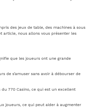
mpris des jeux de table, des machines à sous
t article, nous allons vous présenter les
gnifie que les joueurs ont une grande
eurs de s’amuser sans avoir à débourser de
 du 770 Casino, ce qui est un excellent
ux joueurs, ce qui peut aider à augmenter