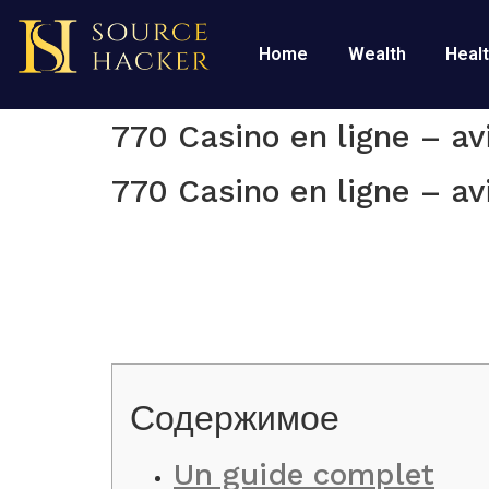
Home
Wealth
Heal
770 Casino en ligne – av
770 Casino en ligne – av
Содержимое
Un guide complet