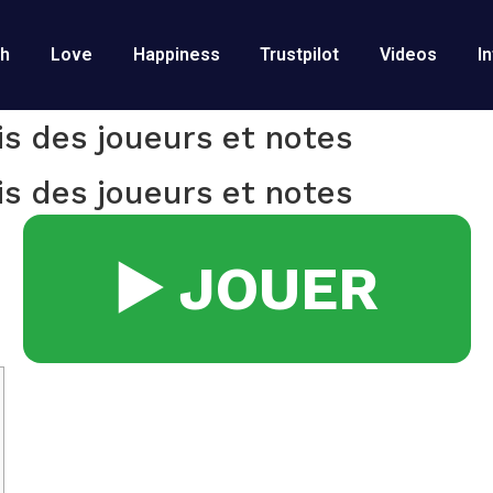
th
Love
Happiness
Trustpilot
Videos
I
is des joueurs et notes
is des joueurs et notes
▶️ JOUER