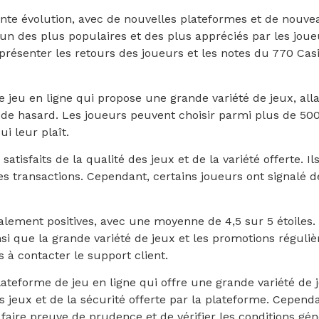
ante évolution, avec de nouvelles plateformes et de nouv
’un des plus populaires et des plus appréciés par les joue
s présenter les retours des joueurs et les notes du 770 Ca
 jeu en ligne qui propose une grande variété de jeux, all
 de hasard. Les joueurs peuvent choisir parmi plus de 500 
i leur plaît.
atisfaits de la qualité des jeux et de la variété offerte. Il
 des transactions. Cependant, certains joueurs ont signalé
lement positives, avec une moyenne de 4,5 sur 5 étoiles. 
insi que la grande variété de jeux et les promotions réguli
 à contacter le support client.
teforme de jeu en ligne qui offre une grande variété de jeu
es jeux et de la sécurité offerte par la plateforme. Cepen
de faire preuve de prudence et de vérifier les conditions 