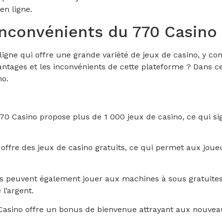
en ligne.
inconvénients du 770 Casino
igne qui offre une grande variété de jeux de casino, y co
antages et les inconvénients de cette plateforme ? Dans ce
no.
770 Casino propose plus de 1 000 jeux de casino, ce qui si
o offre des jeux de casino gratuits, ce qui permet aux jou
rs peuvent également jouer aux machines à sous gratuites
l’argent.
 Casino offre un bonus de bienvenue attrayant aux nouvea