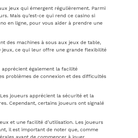
eaux jeux qui émergent régulièrement. Parmi
urs. Mais qu’est-ce qui rend ce casino si
sino en ligne, pour vous aider à prendre une
ant des machines à sous aux jeux de table,
jeux, ce qui leur offre une grande flexibilité
s apprécient également la facilité
 des problèmes de connexion et des difficultés
Les joueurs apprécient la sécurité et la
ères. Cependant, certains joueurs ont signalé
x et une facilité d’utilisation. Les joueurs
dant, il est important de noter que, comme
générales avant de commencer à jouer.