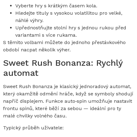
Vyberte hry s krátkým časem kola.
Hledejte tituly s vysokou volatilitou pro velké,
náhlé výhry.
Upřednostňujte stolní hry s jednou rukou před
variantami s více rukama.
S těmito volbami můžete do jednoho přestávkového
období nacpat několik výher.
Sweet Rush Bonanza: Rychlý
automat
Sweet Rush Bonanza je klasický jednoradový automat,
který okamžitě odmění hráče, když se symboly shodují
napříč displejem. Funkce auto‑spin umožňuje nastavit
frontu spinů, které běží za sebou — ideální pro ty
malé chvilky volného času.
Typický průběh uživatele: