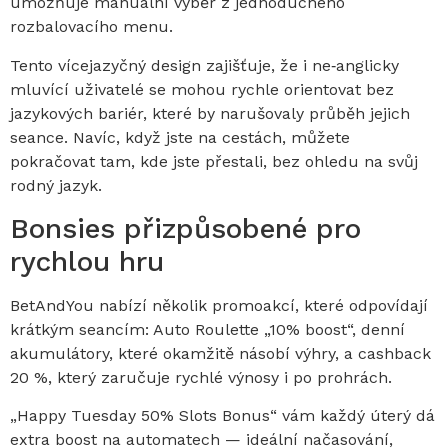
umožňuje manuální výběr z jednoduchého
rozbalovacího menu.
Tento vícejazyčný design zajišťuje, že i ne‑anglicky
mluvící uživatelé se mohou rychle orientovat bez
jazykových bariér, které by narušovaly průběh jejich
seance. Navíc, když jste na cestách, můžete
pokračovat tam, kde jste přestali, bez ohledu na svůj
rodný jazyk.
Bonsies přizpůsobené pro
rychlou hru
BetAndYou nabízí několik promoakcí, které odpovídají
krátkým seancím: Auto Roulette „10% boost“, denní
akumulátory, které okamžitě násobí výhry, a cashback
20 %, který zaručuje rychlé výnosy i po prohrách.
„Happy Tuesday 50% Slots Bonus“ vám každý úterý dá
extra boost na automatech — ideální načasování,