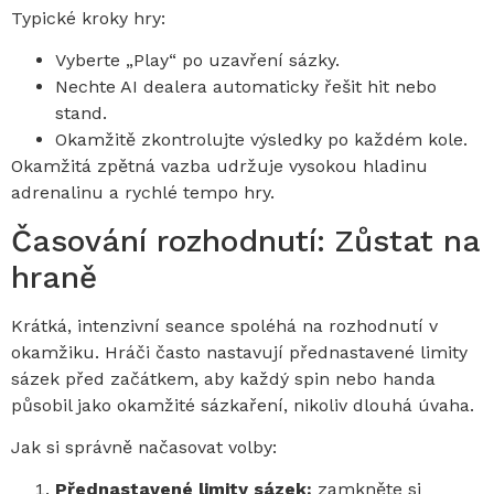
Typické kroky hry:
Vyberte „Play“ po uzavření sázky.
Nechte AI dealera automaticky řešit hit nebo
stand.
Okamžitě zkontrolujte výsledky po každém kole.
Okamžitá zpětná vazba udržuje vysokou hladinu
adrenalinu a rychlé tempo hry.
Časování rozhodnutí: Zůstat na
hraně
Krátká, intenzivní seance spoléhá na rozhodnutí v
okamžiku. Hráči často nastavují přednastavené limity
sázek před začátkem, aby každý spin nebo handa
působil jako okamžité sázkaření, nikoliv dlouhá úvaha.
Jak si správně načasovat volby:
Přednastavené limity sázek:
zamkněte si