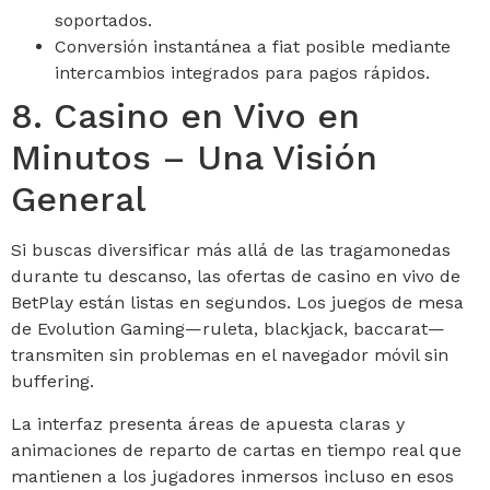
soportados.
Conversión instantánea a fiat posible mediante
intercambios integrados para pagos rápidos.
8. Casino en Vivo en
Minutos – Una Visión
General
Si buscas diversificar más allá de las tragamonedas
durante tu descanso, las ofertas de casino en vivo de
BetPlay están listas en segundos. Los juegos de mesa
de Evolution Gaming—ruleta, blackjack, baccarat—
transmiten sin problemas en el navegador móvil sin
buffering.
La interfaz presenta áreas de apuesta claras y
animaciones de reparto de cartas en tiempo real que
mantienen a los jugadores inmersos incluso en esos