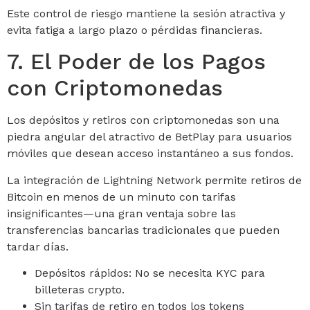
Este control de riesgo mantiene la sesión atractiva y
evita fatiga a largo plazo o pérdidas financieras.
7. El Poder de los Pagos
con Criptomonedas
Los depósitos y retiros con criptomonedas son una
piedra angular del atractivo de BetPlay para usuarios
móviles que desean acceso instantáneo a sus fondos.
La integración de Lightning Network permite retiros de
Bitcoin en menos de un minuto con tarifas
insignificantes—una gran ventaja sobre las
transferencias bancarias tradicionales que pueden
tardar días.
Depósitos rápidos: No se necesita KYC para
billeteras crypto.
Sin tarifas de retiro en todos los tokens