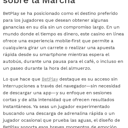
BetPlay se ha posicionado como el destino preferido
para los jugadores que desean obtener algunas
ganancias en su día sin un compromiso largo. En un
mundo donde el tiempo es dinero, este casino en línea
ofrece una experiencia mobile‑first que permite a
cualquiera girar un carrete o realizar una apuesta
rápida desde su smartphone mientras espera el
autobús, durante una pausa para el café, o incluso en
un paseo durante la hora del almuerzo.
Lo que hace que
BetPlay
destaque es su acceso sin
interrupciones a través del navegador—sin necesidad
de descargar una app—y su enfoque en sesiones
cortas y de alta intensidad que ofrecen resultados
instantáneos. Ya seas un jugador experimentado
buscando una descarga de adrenalina rápida o un
jugador ocasional que prueba las aguas, el diseño de
BetPlay soporta esos breves momentos de emoción