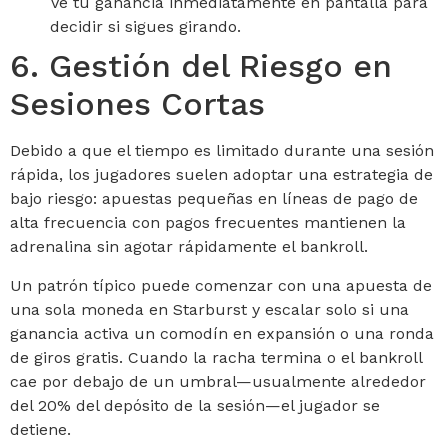
Ve tu ganancia inmediatamente en pantalla para
decidir si sigues girando.
6. Gestión del Riesgo en
Sesiones Cortas
Debido a que el tiempo es limitado durante una sesión
rápida, los jugadores suelen adoptar una estrategia de
bajo riesgo: apuestas pequeñas en líneas de pago de
alta frecuencia con pagos frecuentes mantienen la
adrenalina sin agotar rápidamente el bankroll.
Un patrón típico puede comenzar con una apuesta de
una sola moneda en Starburst y escalar solo si una
ganancia activa un comodín en expansión o una ronda
de giros gratis. Cuando la racha termina o el bankroll
cae por debajo de un umbral—usualmente alrededor
del 20% del depósito de la sesión—el jugador se
detiene.