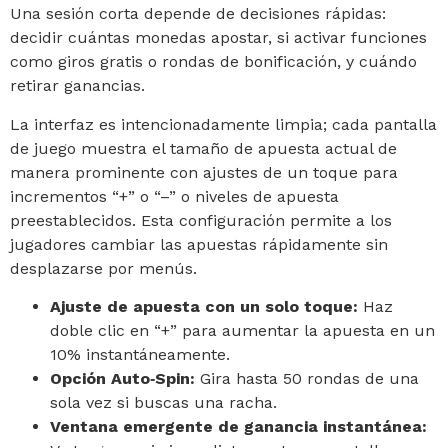
Una sesión corta depende de decisiones rápidas:
decidir cuántas monedas apostar, si activar funciones
como giros gratis o rondas de bonificación, y cuándo
retirar ganancias.
La interfaz es intencionadamente limpia; cada pantalla
de juego muestra el tamaño de apuesta actual de
manera prominente con ajustes de un toque para
incrementos “+” o “–” o niveles de apuesta
preestablecidos. Esta configuración permite a los
jugadores cambiar las apuestas rápidamente sin
desplazarse por menús.
Ajuste de apuesta con un solo toque:
Haz
doble clic en “+” para aumentar la apuesta en un
10% instantáneamente.
Opción Auto‑Spin:
Gira hasta 50 rondas de una
sola vez si buscas una racha.
Ventana emergente de ganancia instantánea: