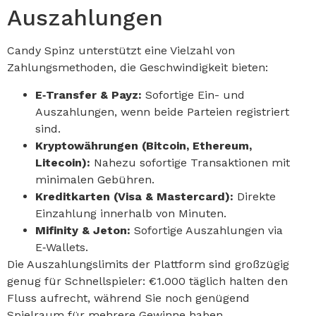
Auszahlungen
Candy Spinz unterstützt eine Vielzahl von
Zahlungsmethoden, die Geschwindigkeit bieten:
E‑Transfer & Payz:
Sofortige Ein- und
Auszahlungen, wenn beide Parteien registriert
sind.
Kryptowährungen (Bitcoin, Ethereum,
Litecoin):
Nahezu sofortige Transaktionen mit
minimalen Gebühren.
Kreditkarten (Visa & Mastercard):
Direkte
Einzahlung innerhalb von Minuten.
Mifinity & Jeton:
Sofortige Auszahlungen via
E‑Wallets.
Die Auszahlungslimits der Plattform sind großzügig
genug für Schnellspieler: €1.000 täglich halten den
Fluss aufrecht, während Sie noch genügend
Spielraum für mehrere Gewinne haben.