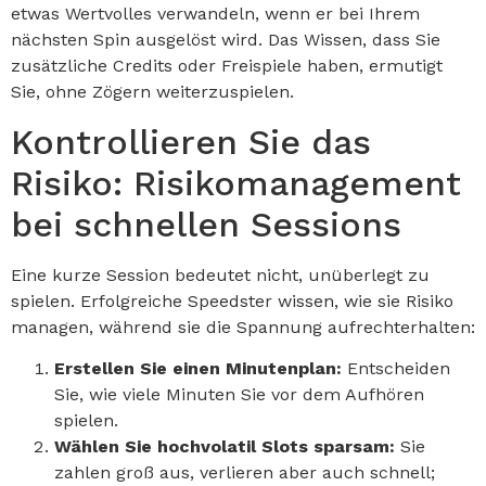
etwas Wertvolles verwandeln, wenn er bei Ihrem
nächsten Spin ausgelöst wird. Das Wissen, dass Sie
zusätzliche Credits oder Freispiele haben, ermutigt
Sie, ohne Zögern weiterzuspielen.
Kontrollieren Sie das
Risiko: Risikomanagement
bei schnellen Sessions
Eine kurze Session bedeutet nicht, unüberlegt zu
spielen. Erfolgreiche Speedster wissen, wie sie Risiko
managen, während sie die Spannung aufrechterhalten:
Erstellen Sie einen Minutenplan:
Entscheiden
Sie, wie viele Minuten Sie vor dem Aufhören
spielen.
Wählen Sie hochvolatil Slots sparsam:
Sie
zahlen groß aus, verlieren aber auch schnell;