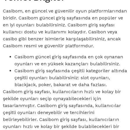
Casibom, en güncel ve güvenilir oyun platformlarından
biridir. Casibom güncel giriş sayfasında en popüler ve
en iyi oyunları bulabilirsiniz. Casibom giriş sayfası
kullanıcı dostu ve kullanımı kolaydır. Casibon veya
casibo gibi benzer isimlerle karşılaşabilirsiniz, ancak
Casibom resmi ve güvenilir platformdur.
Casibom güncel giriş sayfasında en çok oynanan
oyunları ve en yüksek kazançları bulabilirsiniz.
Casibom giriş sayfasında çeşitli kategoriler altında
çeşitli oyunları bulabilirsiniz: slot oyunları,
blackjack, poker, bakarat ve daha fazlası.
Casibom giriş sayfası, kullanıcıların hızlı ve kolay bir
şekilde oyunları seçip oynayabilecekleri için
tasarlanmıştır. Casibom giriş sayfasında, kullanıcılar
çeşitli oyunları deneyebilir ve tercihlerini
belirleyebilirler. Casibom giriş sayfası, kullanıcıların
oyunları hızlı ve kolay bir şekilde bulabilecekleri bir