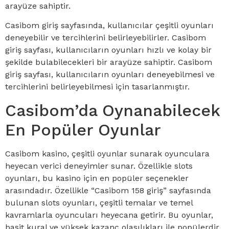
arayüze sahiptir.
Casibom giriş sayfasında, kullanıcılar çeşitli oyunları
deneyebilir ve tercihlerini belirleyebilirler. Casibom
giriş sayfası, kullanıcıların oyunları hızlı ve kolay bir
şekilde bulabilecekleri bir arayüze sahiptir. Casibom
giriş sayfası, kullanıcıların oyunları deneyebilmesi ve
tercihlerini belirleyebilmesi için tasarlanmıştır.
Casibom’da Oynanabilecek
En Popüler Oyunlar
Casibom kasino, çeşitli oyunlar sunarak oyunculara
heyecan verici deneyimler sunar. Özellikle slots
oyunları, bu kasino için en popüler seçenekler
arasındadır. Özellikle “Casibom 158 giriş” sayfasında
bulunan slots oyunları, çeşitli temalar ve temel
kavramlarla oyuncuları heyecana getirir. Bu oyunlar,
basit kural ve yüksek kazanç olasılıkları ile popülerdir.