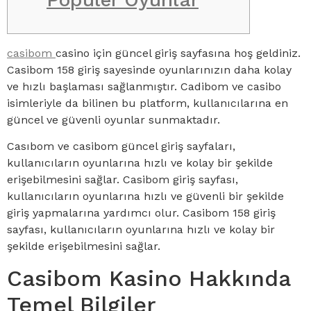
casibom
casino için güncel giriş sayfasına hoş geldiniz.
Casibom 158 giriş sayesinde oyunlarınızın daha kolay
ve hızlı başlaması sağlanmıştır. Cadibom ve casibo
isimleriyle da bilinen bu platform, kullanıcılarına en
güncel ve güvenli oyunlar sunmaktadır.
Casıbom ve casibom güncel giriş sayfaları,
kullanıcıların oyunlarına hızlı ve kolay bir şekilde
erişebilmesini sağlar. Casibom giriş sayfası,
kullanıcıların oyunlarına hızlı ve güvenli bir şekilde
giriş yapmalarına yardımcı olur. Casibom 158 giriş
sayfası, kullanıcıların oyunlarına hızlı ve kolay bir
şekilde erişebilmesini sağlar.
Casibom Kasino Hakkında
Temel Bilgiler