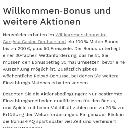
Willkommen‑Bonus und
weitere Aktionen
Neu­spieler erhalten im
Willkommensbonus im
Gangsta Casino Deutschland
ein 100 % Match‑Bonus
bis zu 200 €, plus 50 Freispiele. Der Bonus unterliegt
einer 30‑fachen Wettanforderung, das heißt, Sie
müssen den Bonusbetrag 30 mal umsetzen, bevor eine
Auszahlung möglich ist. Zusätzlich gibt es
wöchentliche Reload‑Bonusse, bei denen Sie weitere
Einzahlungs‑Matches erhalten können.
Beachten Sie die Aktionsbedingungen: Nur bestimmte
Einzahlungs­methoden qualifizieren für den Bonus,
und Spiele mit hoher Volatilität zählen nur zu 20 % zur
Erfüllung der Wettanforderungen. Ein genauer Blick in
die Bonus‑FAQ spart später viel Zeit und verhindert