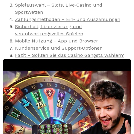
Spielauswahl – Slots, Live‑Casino und
Sportwetten
Zahlungsmethoden – Ein‑ und Auszahlungen
Sicherheit, Lizenzierung und
verantwortungsvolles Spielen
Mobile Nutzung – App und Browser
Kundenservice und Support‑Optionen
Fazit – Sollten Sie das Casino Gangsta wählen?