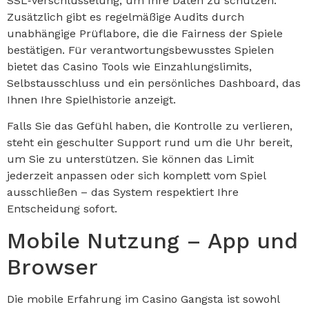
SSL‑Verschlüsselung, um Ihre Daten zu schützen.
Zusätzlich gibt es regelmäßige Audits durch
unabhängige Prüflabore, die die Fairness der Spiele
bestätigen. Für verantwortungsbewusstes Spielen
bietet das Casino Tools wie Einzahlungslimits,
Selbstausschluss und ein persönliches Dashboard, das
Ihnen Ihre Spielhistorie anzeigt.
Falls Sie das Gefühl haben, die Kontrolle zu verlieren,
steht ein geschulter Support rund um die Uhr bereit,
um Sie zu unterstützen. Sie können das Limit
jederzeit anpassen oder sich komplett vom Spiel
ausschließen – das System respektiert Ihre
Entscheidung sofort.
Mobile Nutzung – App und
Browser
Die mobile Erfahrung im Casino Gangsta ist sowohl