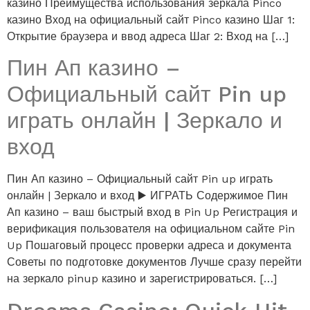
казино Преимущества использования зеркала Pinco
казино Вход на официальный сайт Pinco казино Шаг 1:
Открытие браузера и ввод адреса Шаг 2: Вход на […]
Пин Ап казино –
Официальный сайт Pin up
играть онлайн | Зеркало и
вход
Пин Ап казино – Официальный сайт Pin up играть
онлайн | Зеркало и вход ▶️ ИГРАТЬ Содержимое Пин
Ап казино – ваш быстрый вход в Pin Up Регистрация и
верификация пользователя на официальном сайте Pin
Up Пошаговый процесс проверки адреса и документа
Советы по подготовке документов Лучше сразу перейти
на зеркало pinup казино и зарегистрироваться. […]