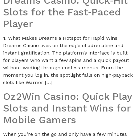
Dreams Casino: Quick‑Hit
Slots for the Fast‑Paced
Player
1. What Makes Dreams a Hotspot for Rapid Wins
Dreams Casino lives on the edge of adrenaline and
instant gratification. The platform’s interface is built
for players who want a few spins and a quick payout
without wading through endless menus. From the
moment you log in, the spotlight falls on high‑payback
slots like Warrior […]
Oz2Win Casino: Quick Play
Slots and Instant Wins for
Mobile Gamers
When you’re on the go and only have a few minutes