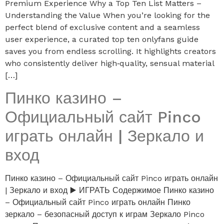
Premium Experience Why a Top Ten List Matters –
Understanding the Value When you’re looking for the
perfect blend of exclusive content and a seamless
user experience, a curated top ten onlyfans guide
saves you from endless scrolling. It highlights creators
who consistently deliver high‑quality, sensual material
[…]
Пинко казино –
Официальный сайт Pinco
играть онлайн | Зеркало и
вход
Пинко казино – Официальный сайт Pinco играть онлайн
| Зеркало и вход ▶️ ИГРАТЬ Содержимое Пинко казино
– Официальный сайт Pinco играть онлайн Пинко
зеркало – безопасный доступ к играм Зеркало Pinco