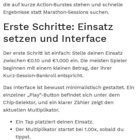
die auf kurze Action‑Burstes stehen und schnelle
Ergebnisse statt Marathon‑Sessions suchen.
Erste Schritte: Einsatz
setzen und Interface
Der erste Schritt ist einfach: Stelle deinen Einsatz
zwischen €0.10 und €1.000 ein. Die meisten Spieler
beginnen mit einem kleinen Betrag, der ihrer
Kurz‑Session‑Bankroll entspricht.
Das Interface ist bewusst minimalistisch gestaltet. Ein
einzelner „Play“-Button befindet sich unter dem
Chip‑Selektor, und ein klarer Zähler zeigt den
aktuellen Multiplikator.
Ein Tap platziert deinen Einsatz.
Der Multiplikator startet bei 1.00x, sobald du
tippst.