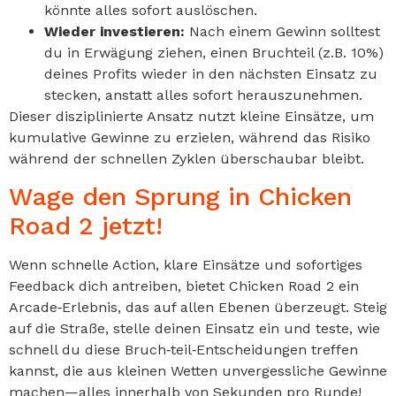
könnte alles sofort auslöschen.
Wieder investieren:
Nach einem Gewinn solltest
du in Erwägung ziehen, einen Bruchteil (z.B. 10%)
deines Profits wieder in den nächsten Einsatz zu
stecken, anstatt alles sofort herauszunehmen.
Dieser disziplinierte Ansatz nutzt kleine Einsätze, um
kumulative Gewinne zu erzielen, während das Risiko
während der schnellen Zyklen überschaubar bleibt.
Wage den Sprung in Chicken
Road 2 jetzt!
Wenn schnelle Action, klare Einsätze und sofortiges
Feedback dich antreiben, bietet Chicken Road 2 ein
Arcade‑Erlebnis, das auf allen Ebenen überzeugt. Steig
auf die Straße, stelle deinen Einsatz ein und teste, wie
schnell du diese Bruch‑teil‑Entscheidungen treffen
kannst, die aus kleinen Wetten unvergessliche Gewinne
machen—alles innerhalb von Sekunden pro Runde!