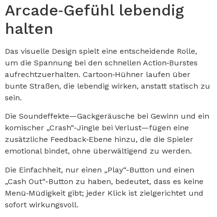
Arcade‑Gefühl lebendig
halten
Das visuelle Design spielt eine entscheidende Rolle,
um die Spannung bei den schnellen Action‑Burstes
aufrechtzuerhalten. Cartoon‑Hühner laufen über
bunte Straßen, die lebendig wirken, anstatt statisch zu
sein.
Die Soundeffekte—Gackgeräusche bei Gewinn und ein
komischer „Crash“-Jingle bei Verlust—fügen eine
zusätzliche Feedback‑Ebene hinzu, die die Spieler
emotional bindet, ohne überwältigend zu werden.
Die Einfachheit, nur einen „Play“-Button und einen
„Cash Out“-Button zu haben, bedeutet, dass es keine
Menü‑Müdigkeit gibt; jeder Klick ist zielgerichtet und
sofort wirkungsvoll.