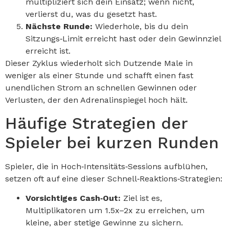
multipliziert sich dein Einsatz; wenn nicht,
verlierst du, was du gesetzt hast.
Nächste Runde:
Wiederhole, bis du dein
Sitzungs‑Limit erreicht hast oder dein Gewinnziel
erreicht ist.
Dieser Zyklus wiederholt sich Dutzende Male in
weniger als einer Stunde und schafft einen fast
unendlichen Strom an schnellen Gewinnen oder
Verlusten, der den Adrenalinspiegel hoch hält.
Häufige Strategien der
Spieler bei kurzen Runden
Spieler, die in Hoch‑Intensitäts‑Sessions aufblühen,
setzen oft auf eine dieser Schnell‑Reaktions‑Strategien:
Vorsichtiges Cash‑Out:
Ziel ist es,
Multiplikatoren um 1.5x–2x zu erreichen, um
kleine, aber stetige Gewinne zu sichern.