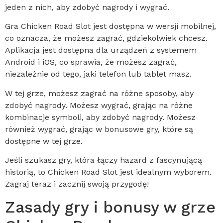
jeden z nich, aby zdobyć nagrody i wygrać.
Gra Chicken Road Slot jest dostępna w wersji mobilnej,
co oznacza, że możesz zagrać, gdziekolwiek chcesz.
Aplikacja jest dostępna dla urządzeń z systemem
Android i iOS, co sprawia, że możesz zagrać,
niezależnie od tego, jaki telefon lub tablet masz.
W tej grze, możesz zagrać na różne sposoby, aby
zdobyć nagrody. Możesz wygrać, grając na różne
kombinacje symboli, aby zdobyć nagrody. Możesz
również wygrać, grając w bonusowe gry, które są
dostępne w tej grze.
Jeśli szukasz gry, która łączy hazard z fascynującą
historią, to Chicken Road Slot jest idealnym wyborem.
Zagraj teraz i zacznij swoją przygodę!
Zasady gry i bonusy w grze