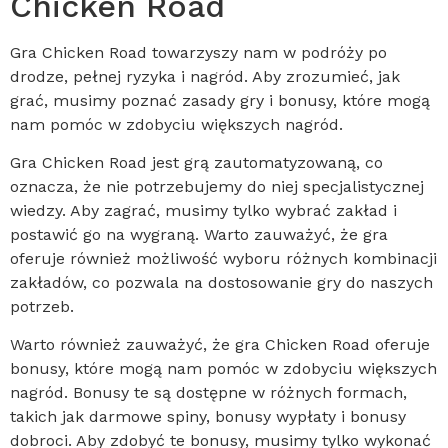
Chicken Road
Gra Chicken Road towarzyszy nam w podróży po
drodze, pełnej ryzyka i nagród. Aby zrozumieć, jak
grać, musimy poznać zasady gry i bonusy, które mogą
nam pomóc w zdobyciu większych nagród.
Gra Chicken Road jest grą zautomatyzowaną, co
oznacza, że nie potrzebujemy do niej specjalistycznej
wiedzy. Aby zagrać, musimy tylko wybrać zakład i
postawić go na wygraną. Warto zauważyć, że gra
oferuje również możliwość wyboru różnych kombinacji
zakładów, co pozwala na dostosowanie gry do naszych
potrzeb.
Warto również zauważyć, że gra Chicken Road oferuje
bonusy, które mogą nam pomóc w zdobyciu większych
nagród. Bonusy te są dostępne w różnych formach,
takich jak darmowe spiny, bonusy wypłaty i bonusy
dobroci. Aby zdobyć te bonusy, musimy tylko wykonać