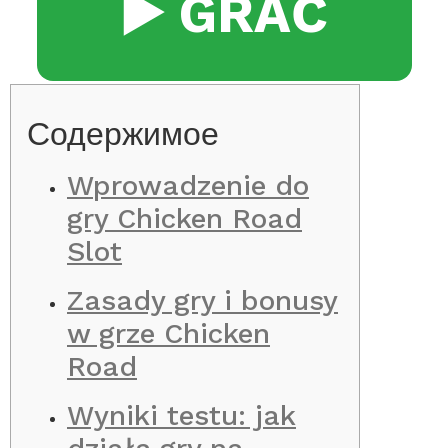
▶️ GRAĆ
Содержимое
Wprowadzenie do
gry Chicken Road
Slot
Zasady gry i bonusy
w grze Chicken
Road
Wyniki testu: jak