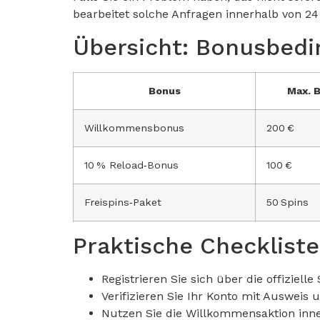
bearbeitet solche Anfragen innerhalb von 24 
Übersicht: Bonusbedi
Bonus
Max. 
Willkommensbonus
200 €
10 % Reload‑Bonus
100 €
Freispins‑Paket
50 Spins
Praktische Checkliste
Registrieren Sie sich über die offizielle 
Verifizieren Sie Ihr Konto mit Ausweis
Nutzen Sie die Willkommensaktion inn