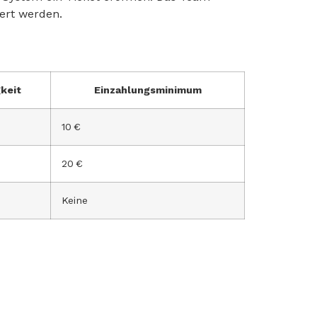
iert werden.
gkeit
Einzahlungsminimum
10 €
20 €
Keine