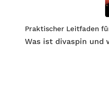
Praktischer Leitfaden fü
Was ist divaspin und 