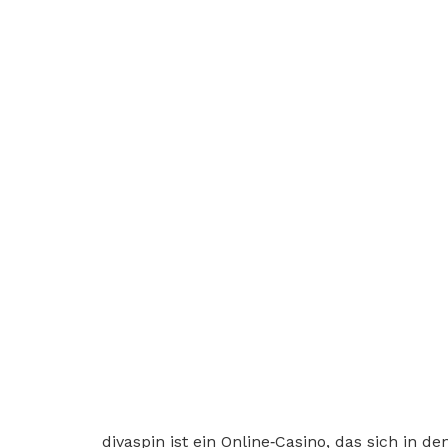
divaspin ist ein Online‑Casino, das sich in de