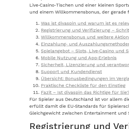
Live‑Casino‑Tischen und einer kleinen Sport
und einem Willkommensbonus, der gerade für
Was ist divaspin und warum ist es rele
Registrierung und Verifizierung – Schrit
Willkommensbonus und weitere Aktio
Einzahlung‑ und Auszahlungsmethode
Spielangebot – Slots, Live‑Casino und 
Mobile Nutzung und App‑Erlebnis
Sicherheit, Lizenzierung und verantwor
Support und Kundendienst
Übersicht: Bonusbedingungen im Vergl
Praktische Checkliste für den Einstieg
Fazit – Ist divaspin das Richtige für Sie
Für Spieler aus Deutschland ist vor allem d
erfüllt damit die EU‑Standards für Spielersc
Gleichgewicht zwischen Entertainment und S
Registrierung und Veri