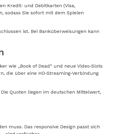
en Kredit‑ und Debitkarten (Visa,
, sodass Sie sofort mit dem Spielen
eschlossen ist. Bei Banküberweisungen kann
n
siker wie „Book of Dead“ und neue Video‑Slots
lern, die über eine HD‑Streaming‑Verbindung
. Die Quoten liegen im deutschen Mittelwert,
rden muss. Das responsive Design passt sich
– sind verfügbar.