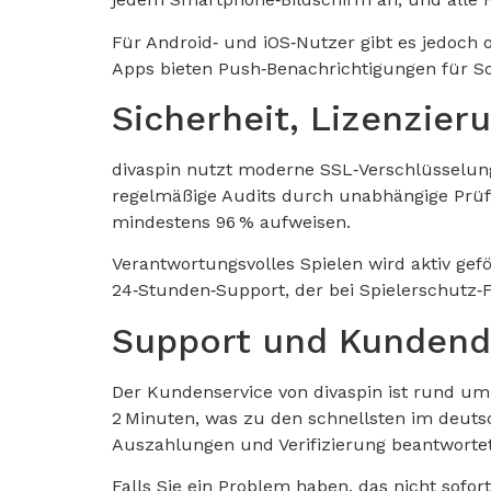
Für Android‑ und iOS‑Nutzer gibt es jedoch 
Apps bieten Push‑Benachrichtigungen für Son
Sicherheit, Lizenzier
divaspin nutzt moderne SSL‑Verschlüsselung
regelmäßige Audits durch unabhängige Prüfla
mindestens 96 % aufweisen.
Verantwortungsvolles Spielen wird aktiv gef
24‑Stunden‑Support, der bei Spielerschutz‑Fr
Support und Kundend
Der Kundenservice von divaspin ist rund um d
2 Minuten, was zu den schnellsten im deuts
Auszahlungen und Verifizierung beantwortet
Falls Sie ein Problem haben, das nicht sofo