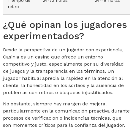
Tiempo de
24-72 horas
24-48 horas
retiro
¿Qué opinan los jugadores
experimentados?
Desde la perspectiva de un jugador con experiencia,
Casinia es un casino que ofrece un entorno
competitivo y justo, especialmente por su diversidad
de juegos y la transparencia en los términos. Un
jugador habitual aprecia la rapidez en la atención al
cliente, la honestidad en los sorteos y la ausencia de
problemas con retiros o bloqueos injustificados.
No obstante, siempre hay margen de mejora,
particularmente en la comunicación proactiva durante
procesos de verificación o incidencias técnicas, que
son momentos críticos para la confianza del jugador.