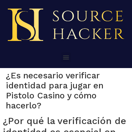
¿Es necesario verificar
identidad para jugar en
Pistolo Casino y cómo
hacerlo?
¿Por qué la verificación de
identidad es esencial en