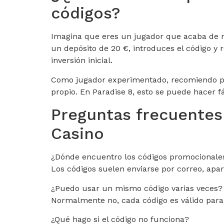
códigos?
Imagina que eres un jugador que acaba de re
un depósito de 20 €, introduces el código y 
inversión inicial.
Como jugador experimentado, recomiendo prob
propio. En Paradise 8, esto se puede hacer f
Preguntas frecuentes
Casino
¿Dónde encuentro los códigos promocionale
Los códigos suelen enviarse por correo, apar
¿Puedo usar un mismo código varias veces?
Normalmente no, cada código es válido para 
¿Qué hago si el código no funciona?