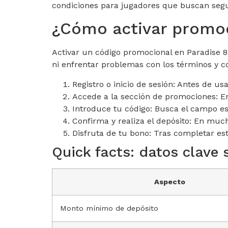
condiciones para jugadores que buscan segu
¿Cómo activar promoc
Activar un código promocional en Paradise 8
ni enfrentar problemas con los términos y c
Registro o inicio de sesión: Antes de u
Accede a la sección de promociones: En
Introduce tu código: Busca el campo es
Confirma y realiza el depósito: En muc
Disfruta de tu bono: Tras completar es
Quick facts: datos clave
Aspecto
Monto mínimo de depósito