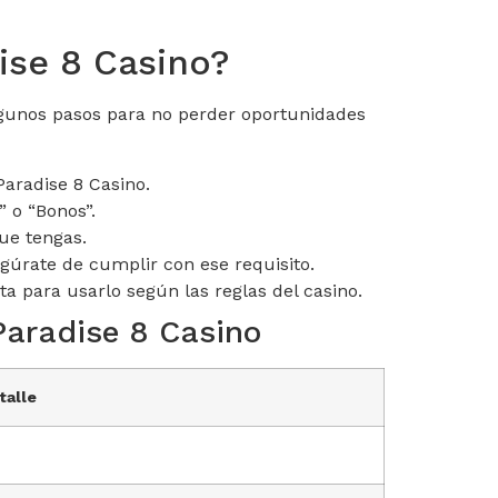
ise 8 Casino?
algunos pasos para no perder oportunidades
Paradise 8 Casino.
 o “Bonos”.
ue tengas.
egúrate de cumplir con ese requisito.
a para usarlo según las reglas del casino.
Paradise 8 Casino
talle