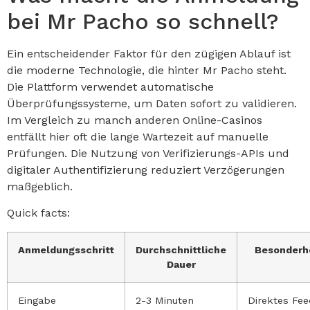
bei Mr Pacho so schnell?
Ein entscheidender Faktor für den zügigen Ablauf ist
die moderne Technologie, die hinter Mr Pacho steht.
Die Plattform verwendet automatische
Überprüfungssysteme, um Daten sofort zu validieren.
Im Vergleich zu manch anderen Online-Casinos
entfällt hier oft die lange Wartezeit auf manuelle
Prüfungen. Die Nutzung von Verifizierungs-APIs und
digitaler Authentifizierung reduziert Verzögerungen
maßgeblich.
Quick facts:
Anmeldungsschritt
Durchschnittliche
Besonderh
Dauer
Eingabe
2-3 Minuten
Direktes Fe