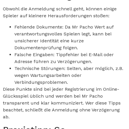
Obwohl die Anmeldung schnell geht, können einige
Spieler auf kleinere Herausforderungen stoßen:
Fehlende Dokumente: Da Mr Pacho Wert auf
verantwortungsvolles Spielen legt, kann bei
unsicherer Identität eine kurze
Dokumentenprüfung folgen.
Falsche Eingaben: Tippfehler bei E-Mail oder
Adresse führen zu Verzögerungen.
Technische Störungen: Selten, aber möglich, z.B.
wegen Wartungsarbeiten oder
Verbindungsproblemen.
Diese Punkte sind bei jeder Registrierung im Online-
Glücksspiel üblich und werden bei Mr Pacho
transparent und klar kommuniziert. Wer diese Tipps
beachtet, schließt die Anmeldung ohne Verzögerung
ab.