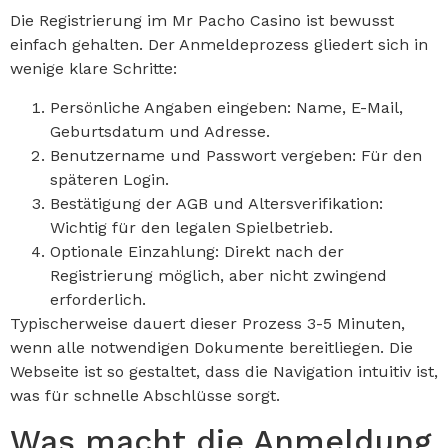
Die Registrierung im Mr Pacho Casino ist bewusst
einfach gehalten. Der Anmeldeprozess gliedert sich in
wenige klare Schritte:
Persönliche Angaben eingeben: Name, E-Mail,
Geburtsdatum und Adresse.
Benutzername und Passwort vergeben: Für den
späteren Login.
Bestätigung der AGB und Altersverifikation:
Wichtig für den legalen Spielbetrieb.
Optionale Einzahlung: Direkt nach der
Registrierung möglich, aber nicht zwingend
erforderlich.
Typischerweise dauert dieser Prozess 3-5 Minuten,
wenn alle notwendigen Dokumente bereitliegen. Die
Webseite ist so gestaltet, dass die Navigation intuitiv ist,
was für schnelle Abschlüsse sorgt.
Was macht die Anmeldung