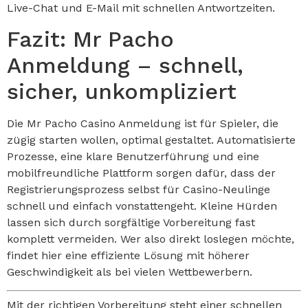
Live-Chat und E-Mail mit schnellen Antwortzeiten.
Fazit: Mr Pacho
Anmeldung – schnell,
sicher, unkompliziert
Die Mr Pacho Casino Anmeldung ist für Spieler, die
zügig starten wollen, optimal gestaltet. Automatisierte
Prozesse, eine klare Benutzerführung und eine
mobilfreundliche Plattform sorgen dafür, dass der
Registrierungsprozess selbst für Casino-Neulinge
schnell und einfach vonstattengeht. Kleine Hürden
lassen sich durch sorgfältige Vorbereitung fast
komplett vermeiden. Wer also direkt loslegen möchte,
findet hier eine effiziente Lösung mit höherer
Geschwindigkeit als bei vielen Wettbewerbern.
Mit der richtigen Vorbereitung steht einer schnellen