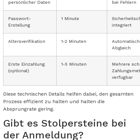
persönlicher Daten
bei Fehlern
Passwort-
1 Minute
Sicherheitsc
Erstellung
integriert
Altersverifikation
1-2 Minuten
Automatisch
Abgleich
Erste Einzahlung
1-5 Minuten
Mehrere sch
(optional)
Zahlungsme
verfügbar
Diese technischen Details helfen dabei, den gesamten
Prozess effizient zu halten und halten die
Absprungrate gering.
Gibt es Stolpersteine bei
der Anmeldung?