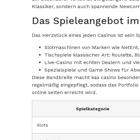
Klassiker, sondern auch spannende Newcom
Das Spieleangebot im
Das Herzstück eines jeden Casinos ist sein S
Slotmaschinen von Marken wie NetEnt,
Tischspiele klassischer Art: Roulette, B
Live-Casino mit echten Dealern und viel
Spezialspiele und Game Shows für Ab
Diese Bandbreite macht kas casino besonders
regelmäßig eingepflegt, sodass das Portfolio
online selten erreicht wird.
Spielkategorie
Slots