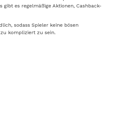
s gibt es regelmäßige Aktionen, Cashback-
lich, sodass Spieler keine bösen
zu kompliziert zu sein.