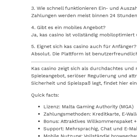
3. Wie schnell funktionieren Ein- und Ausz
Zahlungen werden meist binnen 24 Stunden 
4. Gibt es ein mobiles Angebot?
Ja, kas casino ist vollständig mobiloptimier
5. Eignet sich kas casino auch für Anfänger?
Absolut. Die Plattform ist benutzerfreundlic
Kas casino zeigt sich als durchdachtes und 
Spieleangebot, seriöser Regulierung und att
Sicherheit und Spielspaß legt, findet hier e
Quick facts:
Lizenz: Malta Gaming Authority (MGA)
Zahlungsmethoden: Kreditkarte, E-Wal
Bonus: Attraktives Willkommenspaket +
Support: Mehrsprachig, Chat und E-Mail
Mobile Nutzung: Vollständig browserbasi