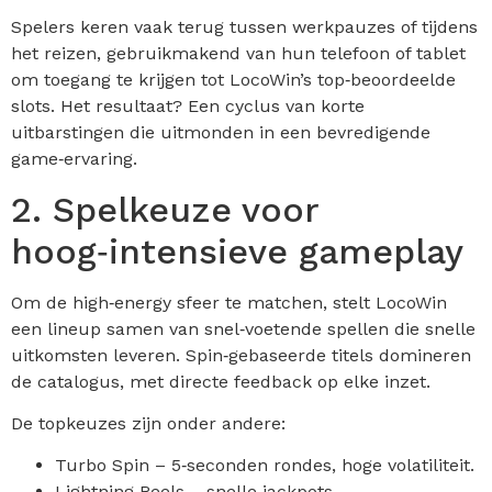
Spelers keren vaak terug tussen werkpauzes of tijdens
het reizen, gebruikmakend van hun telefoon of tablet
om toegang te krijgen tot LocoWin’s top‑beoordeelde
slots. Het resultaat? Een cyclus van korte
uitbarstingen die uitmonden in een bevredigende
game‑ervaring.
2. Spelkeuze voor
hoog‑intensieve gameplay
Om de high‑energy sfeer te matchen, stelt LocoWin
een lineup samen van snel‑voetende spellen die snelle
uitkomsten leveren. Spin‑gebaseerde titels domineren
de catalogus, met directe feedback op elke inzet.
De topkeuzes zijn onder andere:
Turbo Spin – 5‑seconden rondes, hoge volatiliteit.
Lightning Reels – snelle jackpots.