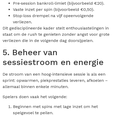
Pre‑session bankroll‑limiet (bijvoorbeeld €20).
Vaste inzet per spin (bijvoorbeeld €0,50).
Stop‑loss drempel na vijf opeenvolgende
verliezen.
Dit gedisciplineerde kader stelt enthousiastelingen in
staat om de rush te genieten zonder angst voor grote
verliezen die in de volgende dag doorsijpelen.
5. Beheer van
sessiestroom en energie
De stroom van een hoog‑intensieve sessie is als een
sprint: opwarmen, piekprestaties leveren, afkoelen –
allemaal binnen enkele minuten.
Spelers doen vaak het volgende:
Beginnen met spins met lage inzet om het
spelgevoel te peilen.