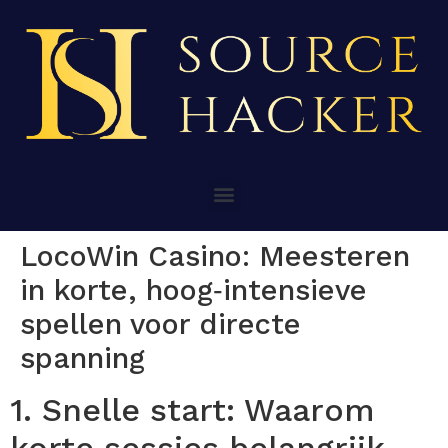
LocoWin Casino: Meesteren
in korte, hoog‑intensieve
spellen voor directe
spanning
1. Snelle start: Waarom
korte sessies belangrijk