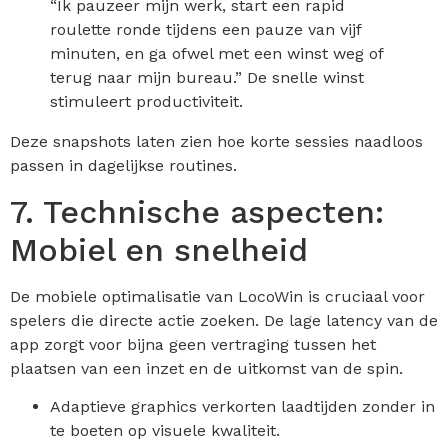
“Ik pauzeer mijn werk, start een rapid
roulette ronde tijdens een pauze van vijf
minuten, en ga ofwel met een winst weg of
terug naar mijn bureau.” De snelle winst
stimuleert productiviteit.
Deze snapshots laten zien hoe korte sessies naadloos
passen in dagelijkse routines.
7. Technische aspecten:
Mobiel en snelheid
De mobiele optimalisatie van LocoWin is cruciaal voor
spelers die directe actie zoeken. De lage latency van de
app zorgt voor bijna geen vertraging tussen het
plaatsen van een inzet en de uitkomst van de spin.
Adaptieve graphics verkorten laadtijden zonder in
te boeten op visuele kwaliteit.