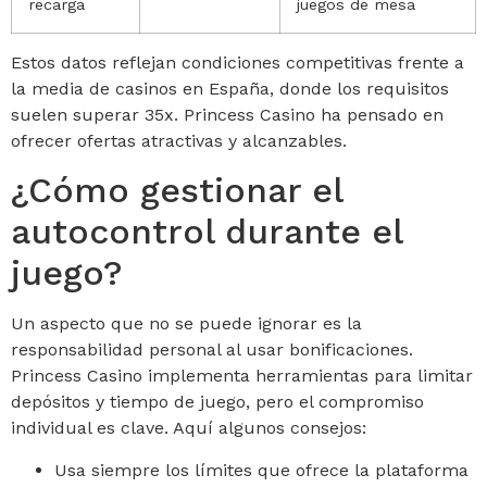
recarga
juegos de mesa
Estos datos reflejan condiciones competitivas frente a
la media de casinos en España, donde los requisitos
suelen superar 35x. Princess Casino ha pensado en
ofrecer ofertas atractivas y alcanzables.
¿Cómo gestionar el
autocontrol durante el
juego?
Un aspecto que no se puede ignorar es la
responsabilidad personal al usar bonificaciones.
Princess Casino implementa herramientas para limitar
depósitos y tiempo de juego, pero el compromiso
individual es clave. Aquí algunos consejos:
Usa siempre los límites que ofrece la plataforma