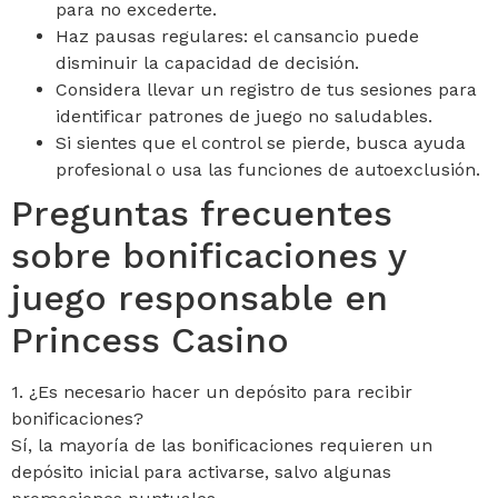
para no excederte.
Haz pausas regulares: el cansancio puede
disminuir la capacidad de decisión.
Considera llevar un registro de tus sesiones para
identificar patrones de juego no saludables.
Si sientes que el control se pierde, busca ayuda
profesional o usa las funciones de autoexclusión.
Preguntas frecuentes
sobre bonificaciones y
juego responsable en
Princess Casino
1. ¿Es necesario hacer un depósito para recibir
bonificaciones?
Sí, la mayoría de las bonificaciones requieren un
depósito inicial para activarse, salvo algunas