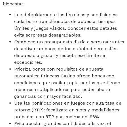
bienestar.
Lee detenidamente los términos y condiciones:
cada bono trae cláusulas de apuesta, tiempos
límites y juegos válidos. Conocer estos detalles
evita sorpresas desagradables.
Establece un presupuesto diario o semanal: antes
de activar un bono, define cuánto dinero estás
dispuesto a gastar y respeta ese límite sin
excepciones.
Prioriza bonos con requisitos de apuesta
razonables: Princess Casino ofrece bonos con
condiciones que oscilan; opta por los que tienen
menores multiplicadores para poder liberar
ganancias con mayor facilidad.
Usa las bonificaciones en juegos con alta tasa de
retorno (RTP): focalízate en slots y modalidades
probadas con RTP por encima del 96%.
Evita apostar grandes cantidades a la vez: el