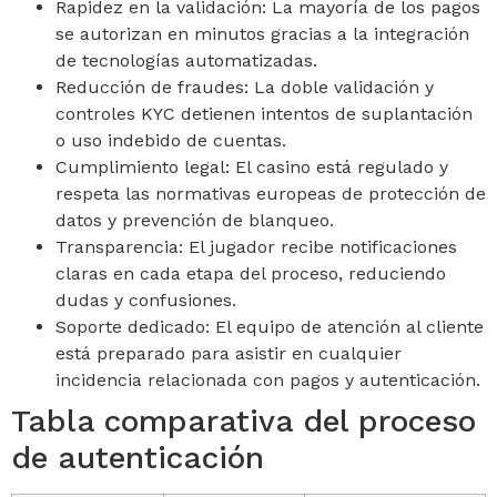
Rapidez en la validación: La mayoría de los pagos
se autorizan en minutos gracias a la integración
de tecnologías automatizadas.
Reducción de fraudes: La doble validación y
controles KYC detienen intentos de suplantación
o uso indebido de cuentas.
Cumplimiento legal: El casino está regulado y
respeta las normativas europeas de protección de
datos y prevención de blanqueo.
Transparencia: El jugador recibe notificaciones
claras en cada etapa del proceso, reduciendo
dudas y confusiones.
Soporte dedicado: El equipo de atención al cliente
está preparado para asistir en cualquier
incidencia relacionada con pagos y autenticación.
Tabla comparativa del proceso
de autenticación