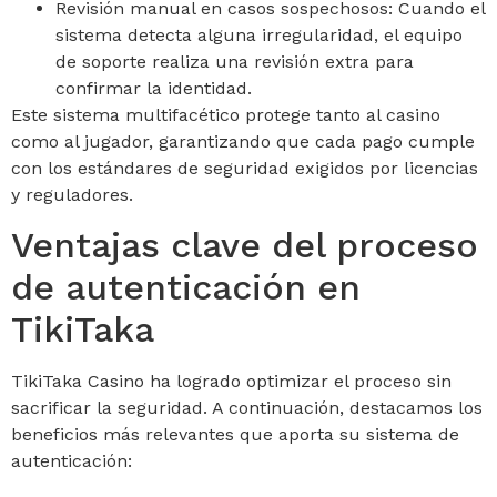
Revisión manual en casos sospechosos: Cuando el
sistema detecta alguna irregularidad, el equipo
de soporte realiza una revisión extra para
confirmar la identidad.
Este sistema multifacético protege tanto al casino
como al jugador, garantizando que cada pago cumple
con los estándares de seguridad exigidos por licencias
y reguladores.
Ventajas clave del proceso
de autenticación en
TikiTaka
TikiTaka Casino ha logrado optimizar el proceso sin
sacrificar la seguridad. A continuación, destacamos los
beneficios más relevantes que aporta su sistema de
autenticación: