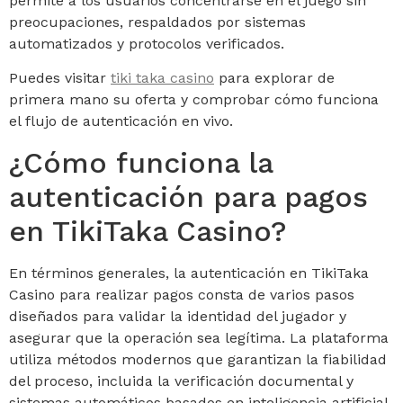
permite a los usuarios concentrarse en el juego sin
preocupaciones, respaldados por sistemas
automatizados y protocolos verificados.
Puedes visitar
tiki taka casino
para explorar de
primera mano su oferta y comprobar cómo funciona
el flujo de autenticación en vivo.
¿Cómo funciona la
autenticación para pagos
en TikiTaka Casino?
En términos generales, la autenticación en TikiTaka
Casino para realizar pagos consta de varios pasos
diseñados para validar la identidad del jugador y
asegurar que la operación sea legítima. La plataforma
utiliza métodos modernos que garantizan la fiabilidad
del proceso, incluida la verificación documental y
sistemas automáticos basados en inteligencia artificial.