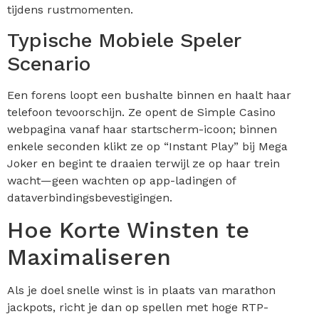
tijdens rustmomenten.
Typische Mobiele Speler
Scenario
Een forens loopt een bushalte binnen en haalt haar
telefoon tevoorschijn. Ze opent de Simple Casino
webpagina vanaf haar startscherm-icoon; binnen
enkele seconden klikt ze op “Instant Play” bij Mega
Joker en begint te draaien terwijl ze op haar trein
wacht—geen wachten op app-ladingen of
dataverbindingsbevestigingen.
Hoe Korte Winsten te
Maximaliseren
Als je doel snelle winst is in plaats van marathon
jackpots, richt je dan op spellen met hoge RTP-