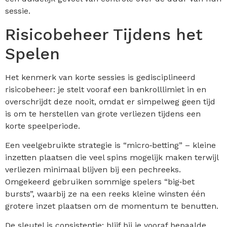
sessie.
Risicobeheer Tijdens het
Spelen
Het kenmerk van korte sessies is gedisciplineerd
risicobeheer: je stelt vooraf een bankrolllimiet in en
overschrijdt deze nooit, omdat er simpelweg geen tijd
is om te herstellen van grote verliezen tijdens een
korte speelperiode.
Een veelgebruikte strategie is “micro‑betting” – kleine
inzetten plaatsen die veel spins mogelijk maken terwijl
verliezen minimaal blijven bij een pechreeks.
Omgekeerd gebruiken sommige spelers “big‑bet
bursts”, waarbij ze na een reeks kleine winsten één
grotere inzet plaatsen om de momentum te benutten.
De sleutel is consistentie: blijf bij je vooraf bepaalde