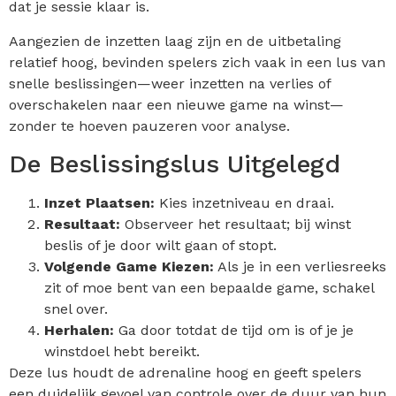
dat je sessie klaar is.
Aangezien de inzetten laag zijn en de uitbetaling
relatief hoog, bevinden spelers zich vaak in een lus van
snelle beslissingen—weer inzetten na verlies of
overschakelen naar een nieuwe game na winst—
zonder te hoeven pauzeren voor analyse.
De Beslissingslus Uitgelegd
Inzet Plaatsen:
Kies inzetniveau en draai.
Resultaat:
Observeer het resultaat; bij winst
beslis of je door wilt gaan of stopt.
Volgende Game Kiezen:
Als je in een verliesreeks
zit of moe bent van een bepaalde game, schakel
snel over.
Herhalen:
Ga door totdat de tijd om is of je je
winstdoel hebt bereikt.
Deze lus houdt de adrenaline hoog en geeft spelers
een duidelijk gevoel van controle over de duur van hun