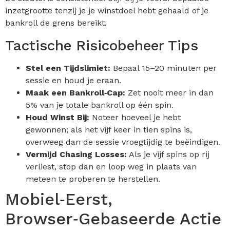
inzetgrootte tenzij je je winstdoel hebt gehaald of je
bankroll de grens bereikt.
Tactische Risicobeheer Tips
Stel een Tijdslimiet:
Bepaal 15–20 minuten per
sessie en houd je eraan.
Maak een Bankroll‑Cap:
Zet nooit meer in dan
5% van je totale bankroll op één spin.
Houd Winst Bij:
Noteer hoeveel je hebt
gewonnen; als het vijf keer in tien spins is,
overweeg dan de sessie vroegtijdig te beëindigen.
Vermijd Chasing Losses:
Als je vijf spins op rij
verliest, stop dan en loop weg in plaats van
meteen te proberen te herstellen.
Mobiel‑Eerst,
Browser‑Gebaseerde Actie