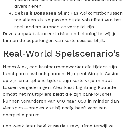
diversifiëren.
Gebruik Bonussen Slim:
Pas welkomstbonussen
toe alleen als ze passen bij de volatiliteit van het
spel; anders kunnen ze verspild zijn.
Deze aanpak balanceert risico en beloning terwijl je
binnen de beperkingen van korte sessies blijft.
Real‑World Spelscenario’s
Neem Alex, een kantoormedewerker die tijdens zijn
lunchpauze wil ontspannen. Hij opent Simple Casino
op zijn smartphone tijdens zijn korte vrije minuut
tussen vergaderingen. Alex kiest Lightning Roulette
omdat het multipliers biedt die zijn bankroll snel
kunnen veranderen van €10 naar €50 in minder dan
vier spins—precies wat hij nodig heeft voor een
energieke pauze.
Een week later bekijkt Maria Crazy Time terwijl ze