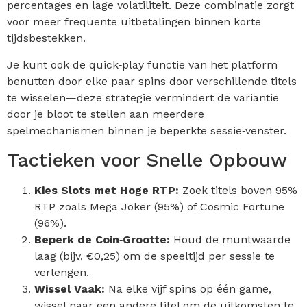
percentages en lage volatiliteit. Deze combinatie zorgt
voor meer frequente uitbetalingen binnen korte
tijdsbestekken.
Je kunt ook de quick‑play functie van het platform
benutten door elke paar spins door verschillende titels
te wisselen—deze strategie vermindert de variantie
door je bloot te stellen aan meerdere
spelmechanismen binnen je beperkte sessie‑venster.
Tactieken voor Snelle Opbouw
Kies Slots met Hoge RTP:
Zoek titels boven 95%
RTP zoals Mega Joker (95%) of Cosmic Fortune
(96%).
Beperk de Coin‑Grootte:
Houd de muntwaarde
laag (bijv. €0,25) om de speeltijd per sessie te
verlengen.
Wissel Vaak:
Na elke vijf spins op één game,
wissel naar een andere titel om de uitkomsten te