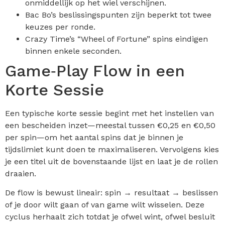
onmiddellijk op het wiel verschijnen.
Bac Bo’s beslissingspunten zijn beperkt tot twee
keuzes per ronde.
Crazy Time’s “Wheel of Fortune” spins eindigen
binnen enkele seconden.
Game‑Play Flow in een
Korte Sessie
Een typische korte sessie begint met het instellen van
een bescheiden inzet—meestal tussen €0,25 en €0,50
per spin—om het aantal spins dat je binnen je
tijdslimiet kunt doen te maximaliseren. Vervolgens kies
je een titel uit de bovenstaande lijst en laat je de rollen
draaien.
De flow is bewust lineair: spin → resultaat → beslissen
of je door wilt gaan of van game wilt wisselen. Deze
cyclus herhaalt zich totdat je ofwel wint, ofwel besluit