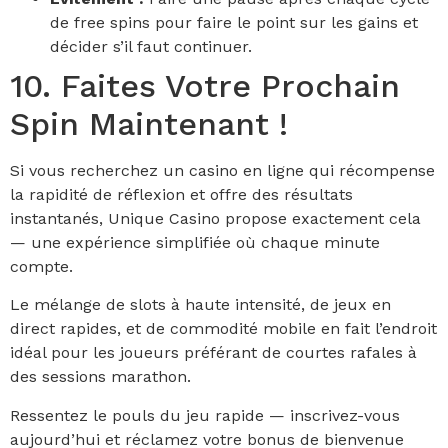
de free spins pour faire le point sur les gains et
décider s’il faut continuer.
10. Faites Votre Prochain
Spin Maintenant !
Si vous recherchez un casino en ligne qui récompense
la rapidité de réflexion et offre des résultats
instantanés, Unique Casino propose exactement cela
— une expérience simplifiée où chaque minute
compte.
Le mélange de slots à haute intensité, de jeux en
direct rapides, et de commodité mobile en fait l’endroit
idéal pour les joueurs préférant de courtes rafales à
des sessions marathon.
Ressentez le pouls du jeu rapide — inscrivez-vous
aujourd’hui et réclamez votre bonus de bienvenue