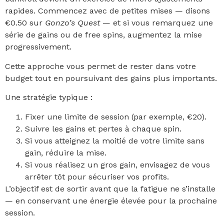
rapides. Commencez avec de petites mises — disons
€0.50 sur
Gonzo’s Quest
— et si vous remarquez une
série de gains ou de free spins, augmentez la mise
progressivement.
Cette approche vous permet de rester dans votre
budget tout en poursuivant des gains plus importants.
Une stratégie typique :
Fixer une limite de session (par exemple, €20).
Suivre les gains et pertes à chaque spin.
Si vous atteignez la moitié de votre limite sans
gain, réduire la mise.
Si vous réalisez un gros gain, envisagez de vous
arrêter tôt pour sécuriser vos profits.
L’objectif est de sortir avant que la fatigue ne s’installe
— en conservant une énergie élevée pour la prochaine
session.