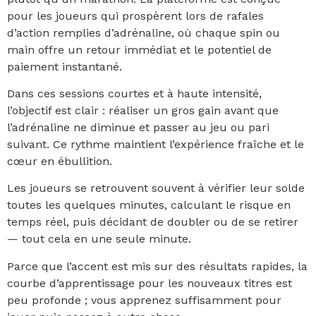
pour les joueurs qui prospèrent lors de rafales
d’action remplies d’adrénaline, où chaque spin ou
main offre un retour immédiat et le potentiel de
paiement instantané.
Dans ces sessions courtes et à haute intensité,
l’objectif est clair : réaliser un gros gain avant que
l’adrénaline ne diminue et passer au jeu ou pari
suivant. Ce rythme maintient l’expérience fraîche et le
cœur en ébullition.
Les joueurs se retrouvent souvent à vérifier leur solde
toutes les quelques minutes, calculant le risque en
temps réel, puis décidant de doubler ou de se retirer
— tout cela en une seule minute.
Parce que l’accent est mis sur des résultats rapides, la
courbe d’apprentissage pour les nouveaux titres est
peu profonde ; vous apprenez suffisamment pour