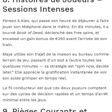
Sessions Intenses
Pensez à Alex, qui passe son heure de déjeuner à faire
jouer son téléphone dans le métro. En dix minutes, il a
tourné
Book of Dead
, déclenché des free spins, et
encaissé un gain bonus de €250 avant l’arrivée de son
train.
Maya utilise son trajet de la maison au bureau comme
terrain de jeu, passant d’un slot à l’autre toutes les
quelques minutes — sa stratégie est “spin now, decide
later.” Elle apprécie la gratification instantanée de voir
son solde grimper en temps réel.
Le fil conducteur est que ces deux joueurs comptent
sur des cycles de décision rapides et un temps d’arrêt
minimal entre les jeux.
9. Pièges Courants et