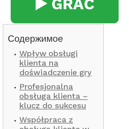
▶️ GRAĆ
Содержимое
Wpływ obsługi
klienta na
doświadczenie gry
Profesjonalna
obsługa klienta –
klucz do sukcesu
Współpraca z