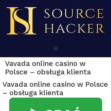
Vavada online casino w
Polsce – obsługa klienta
Vavada online casino w Polsce
– obsługa klienta