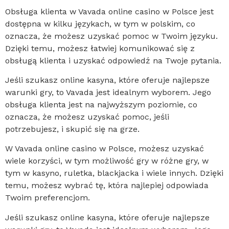
Obsługa klienta w Vavada online casino w Polsce jest
dostępna w kilku językach, w tym w polskim, co
oznacza, że możesz uzyskać pomoc w Twoim języku.
Dzięki temu, możesz łatwiej komunikować się z
obsługą klienta i uzyskać odpowiedź na Twoje pytania.
Jeśli szukasz online kasyna, które oferuje najlepsze
warunki gry, to Vavada jest idealnym wyborem. Jego
obsługa klienta jest na najwyższym poziomie, co
oznacza, że możesz uzyskać pomoc, jeśli
potrzebujesz, i skupić się na grze.
W Vavada online casino w Polsce, możesz uzyskać
wiele korzyści, w tym możliwość gry w różne gry, w
tym w kasyno, ruletka, blackjacka i wiele innych. Dzięki
temu, możesz wybrać tę, która najlepiej odpowiada
Twoim preferencjom.
Jeśli szukasz online kasyna, które oferuje najlepsze