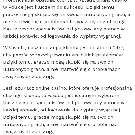
w Polsce jest kluczem do sukcesu. Dzięki temu,
gracze mogą skupić się na swoich ulubionych grach, a
nie martwić się o problemach związanych z obsługą.
Nasze zespół specjalistów jest gotowy, aby pomóc w
każdej sprawie, od logowania do wypłaty wygranej.
W Vavada, nasza obsługa klienta jest dostępna 24/7,
aby pomóc w rozwiązywaniu wszelkich problemów.
Dzięki temu, gracze mogą skupić się na swoich
ulubionych grach, a nie martwić się o problemach
związanych z obsługą.
Jeśli szukasz online casino, które oferuje profesjonalną
obsługę klienta, to Vavada jest idealnym wyborem.
Nasze zespół specjalistów jest gotowy, aby pomóc w
każdej sprawie, od logowania do wypłaty wygranej.
Dzięki temu, gracze mogą skupić się na swoich
ulubionych grach, a nie martwić się o problemach
związanych z obsługą.