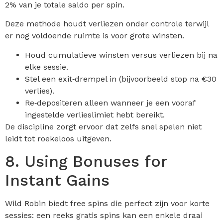
2% van je totale saldo per spin.
Deze methode houdt verliezen onder controle terwijl
er nog voldoende ruimte is voor grote winsten.
Houd cumulatieve winsten versus verliezen bij na
elke sessie.
Stel een exit‑drempel in (bijvoorbeeld stop na €30
verlies).
Re‑depositeren alleen wanneer je een vooraf
ingestelde verlieslimiet hebt bereikt.
De discipline zorgt ervoor dat zelfs snel spelen niet
leidt tot roekeloos uitgeven.
8. Using Bonuses for
Instant Gains
Wild Robin biedt free spins die perfect zijn voor korte
sessies: een reeks gratis spins kan een enkele draai