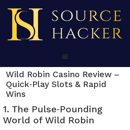
Wild Robin Casino Review –
Quick‑Play Slots & Rapid
Wins
1. The Pulse‑Pounding
World of Wild Robin