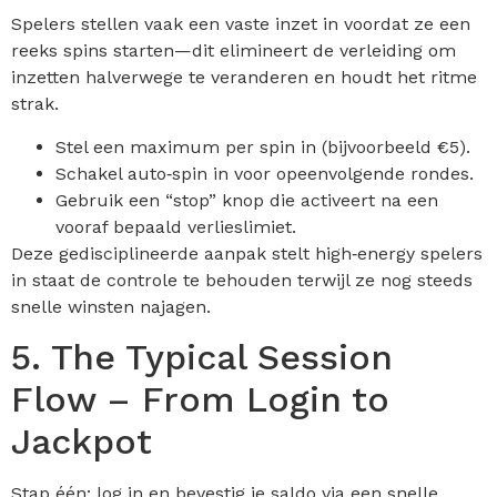
Spelers stellen vaak een vaste inzet in voordat ze een
reeks spins starten—dit elimineert de verleiding om
inzetten halverwege te veranderen en houdt het ritme
strak.
Stel een maximum per spin in (bijvoorbeeld €5).
Schakel auto‑spin in voor opeenvolgende rondes.
Gebruik een “stop” knop die activeert na een
vooraf bepaald verlieslimiet.
Deze gedisciplineerde aanpak stelt high‑energy spelers
in staat de controle te behouden terwijl ze nog steeds
snelle winsten najagen.
5. The Typical Session
Flow – From Login to
Jackpot
Stap één: log in en bevestig je saldo via een snelle